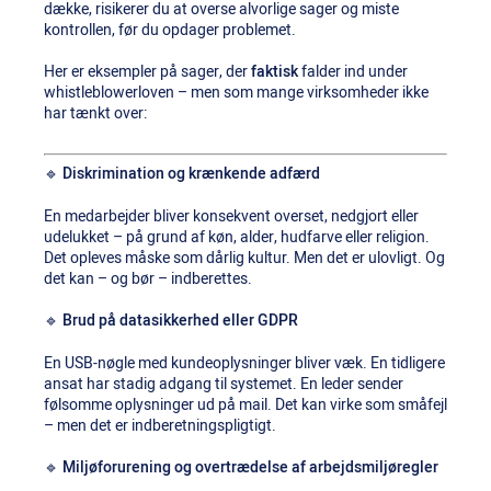
dække, risikerer du at overse alvorlige sager og miste
kontrollen, før du opdager problemet.
Her er eksempler på sager, der
faktisk
falder ind under
whistleblowerloven – men som mange virksomheder ikke
har tænkt over:
🔹
Diskrimination og krænkende adfærd
En medarbejder bliver konsekvent overset, nedgjort eller
udelukket – på grund af køn, alder, hudfarve eller religion.
Det opleves måske som dårlig kultur. Men det er ulovligt. Og
det kan – og bør – indberettes.
🔹
Brud på datasikkerhed eller GDPR
En USB-nøgle med kundeoplysninger bliver væk. En tidligere
ansat har stadig adgang til systemet. En leder sender
følsomme oplysninger ud på mail. Det kan virke som småfejl
– men det er indberetningspligtigt.
🔹
Miljøforurening og overtrædelse af arbejdsmiljøregler