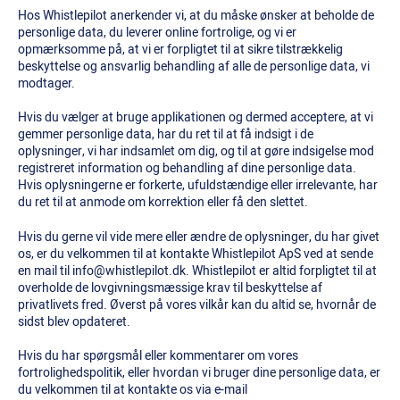
Hos Whistlepilot anerkender vi, at du måske ønsker at beholde de
personlige data, du leverer online fortrolige, og vi er
opmærksomme på, at vi er forpligtet til at sikre tilstrækkelig
beskyttelse og ansvarlig behandling af alle de personlige data, vi
modtager.
Hvis du vælger at bruge applikationen og dermed acceptere, at vi
gemmer personlige data, har du ret til at få indsigt i de
oplysninger, vi har indsamlet om dig, og til at gøre indsigelse mod
registreret information og behandling af dine personlige data.
Hvis oplysningerne er forkerte, ufuldstændige eller irrelevante, har
du ret til at anmode om korrektion eller få den slettet.
Hvis du gerne vil vide mere eller ændre de oplysninger, du har givet
os, er du velkommen til at kontakte Whistlepilot ApS ved at sende
en mail til info@whistlepilot.dk. Whistlepilot er altid forpligtet til at
overholde de lovgivningsmæssige krav til beskyttelse af
privatlivets fred. Øverst på vores vilkår kan du altid se, hvornår de
sidst blev opdateret.
Hvis du har spørgsmål eller kommentarer om vores
fortrolighedspolitik, eller hvordan vi bruger dine personlige data, er
du velkommen til at kontakte os via e-mail