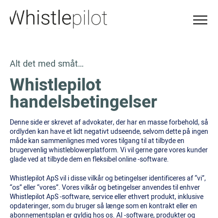
Alt det med småt…
Whistlepilot
handelsbetingelser
Denne side er skrevet af advokater, der har en masse forbehold, så
ordlyden kan have et lidt negativt udseende, selvom dette på ingen
måde kan sammenlignes med vores tilgang til at tilbyde en
brugervenlig whistleblowerplatform. Vi vil gerne gøre vores kunder
glade ved at tilbyde dem en fleksibel online -software.
Whistlepilot ApS vil i disse vilkår og betingelser identificeres af “vi”,
“os” eller “vores”. Vores vilkår og betingelser anvendes til enhver
Whistlepilot ApS -software, service eller ethvert produkt, inklusive
opdateringer, som du bruger så længe som en kontrakt eller en
abonnementsplan er gyldig hos os. AI -software, produkter og