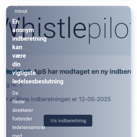
1
minut
En
anonym
indberetning
kan
være
din
vigtigste
ledelsesbeslutning
De
fleste
direktører
forbinder
ledelsesansvar
med