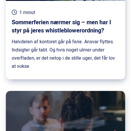
whistleblowerløsning
1 minut
til
Sommerferien nærmer sig – men har I
danske
styr på jeres whistleblowerordning?
virksomheder
med
Halvdelen af kontoret går på ferie. Ansvar flyttes.
20–
Indsigter går tabt. Og hvis noget ulmer under
250
overfladen, er det netop i de stille uger, det får lov
ansatte.
at vokse.