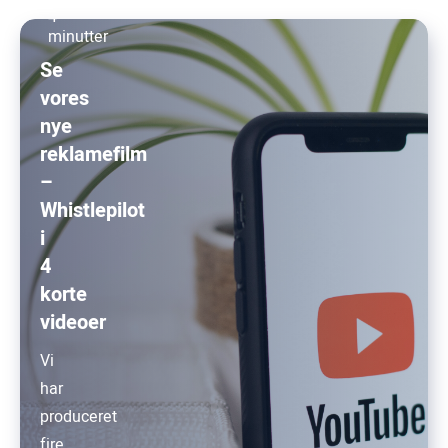
4
minutter
Se
vores
nye
reklamefilm
–
Whistlepilot
i
4
korte
videoer
Vi
har
produceret
fire