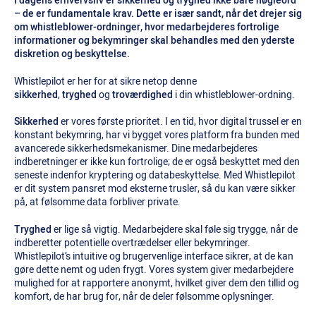
I dagens erhvervsliv er sikkerhed og tryghed ikke bare nøgleord
– de er fundamentale krav. Dette er især sandt, når det drejer sig
om whistleblower-ordninger, hvor medarbejderes fortrolige
informationer og bekymringer skal behandles med den yderste
diskretion og beskyttelse.
Whistlepilot er her for at sikre netop denne
sikkerhed
,
tryghed
og
troværdighed
i din whistleblower-ordning.
Sikkerhed
er vores første prioritet. I en tid, hvor digital trussel er en
konstant bekymring, har vi bygget vores platform fra bunden med
avancerede sikkerhedsmekanismer. Dine medarbejderes
indberetninger er ikke kun fortrolige; de er også beskyttet med den
seneste indenfor kryptering og databeskyttelse. Med Whistlepilot
er dit system pansret mod eksterne trusler, så du kan være sikker
på, at følsomme data forbliver private.
Tryghed
er lige så vigtig. Medarbejdere skal føle sig trygge, når de
indberetter potentielle overtrædelser eller bekymringer.
Whistlepilot’s intuitive og brugervenlige interface sikrer, at de kan
gøre dette nemt og uden frygt. Vores system giver medarbejdere
mulighed for at rapportere anonymt, hvilket giver dem den tillid og
komfort, de har brug for, når de deler følsomme oplysninger.