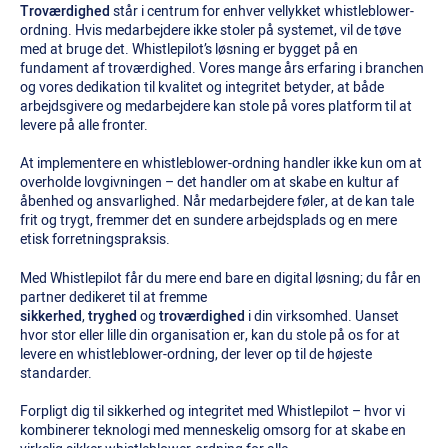
Troværdighed
står i centrum for enhver vellykket whistleblower-
ordning. Hvis medarbejdere ikke stoler på systemet, vil de tøve
med at bruge det. Whistlepilot’s løsning er bygget på en
fundament af troværdighed. Vores mange års erfaring i branchen
og vores dedikation til kvalitet og integritet betyder, at både
arbejdsgivere og medarbejdere kan stole på vores platform til at
levere på alle fronter.
At implementere en whistleblower-ordning handler ikke kun om at
overholde lovgivningen – det handler om at skabe en kultur af
åbenhed og ansvarlighed. Når medarbejdere føler, at de kan tale
frit og trygt, fremmer det en sundere arbejdsplads og en mere
etisk forretningspraksis.
Med Whistlepilot får du mere end bare en digital løsning; du får en
partner dedikeret til at fremme
sikkerhed
,
tryghed
og
troværdighed
i din virksomhed. Uanset
hvor stor eller lille din organisation er, kan du stole på os for at
levere en whistleblower-ordning, der lever op til de højeste
standarder.
Forpligt dig til sikkerhed og integritet med Whistlepilot – hvor vi
kombinerer teknologi med menneskelig omsorg for at skabe en